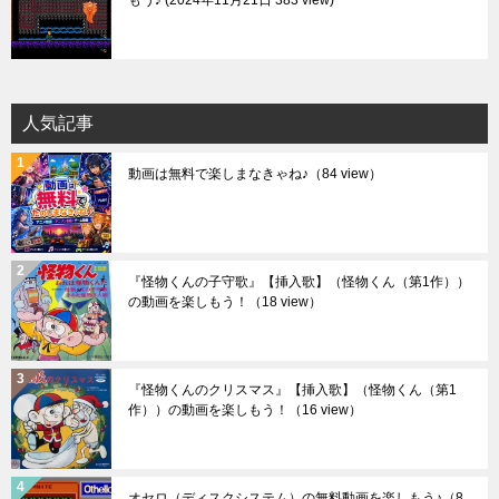
もう♪
2024年11月21日 383 view
人気記事
動画は無料で楽しまなきゃね♪
（84 view）
『怪物くんの子守歌』【挿入歌】（怪物くん（第1作））
の動画を楽しもう！
（18 view）
『怪物くんのクリスマス』【挿入歌】（怪物くん（第1
作））の動画を楽しもう！
（16 view）
オセロ（ディスクシステム）の無料動画を楽しもう♪
（8