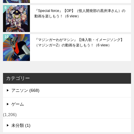
『Special force』【OP】（怪人開発部の黒井津さん）の
動画を楽しもう！
（6 view）
『マジンガーわがマシン』【挿入歌・イメージソング】
（マジンガーZ）の動画を楽しもう！
（6 view）
カテゴリー
アニソン (668)
ゲーム
(1,206)
未分類 (1)