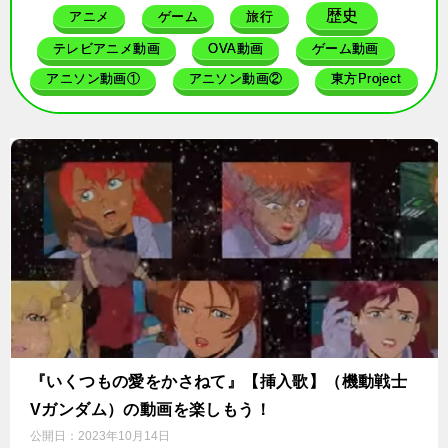
歴史
アニメ
ゲーム
旅行
テレビアニメ動画
OVA動画
ゲーム動画
アニソン動画①
アニソン動画②
東方Project
『いくつもの愛をかさねて』【挿入歌】（機動戦士
Vガンダム）の動画を楽しもう！
公開日：
2023年10月14日