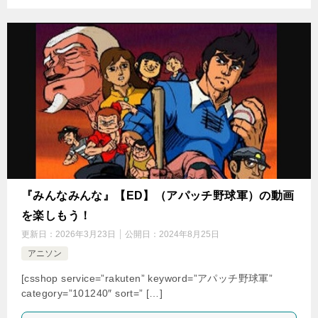
『みんなみんな』【ED】（アパッチ野球軍）の動画
を楽しもう！
更新日：
2026年3月23日
公開日：
2024年8月25日
アニソン
[csshop service=”rakuten” keyword=”アパッチ野球軍”
category=”101240″ sort=” […]