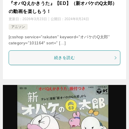
『オバQえかきうた』【ED】（新オバケのQ太郎）
の動画を楽しもう！
更新日：
2026年3月23日
公開日：
2024年8月24日
アニソン
[csshop service=”rakuten” keyword=”オバケのQ太郎”
category=”101164″ sort=” […]
続きを読む