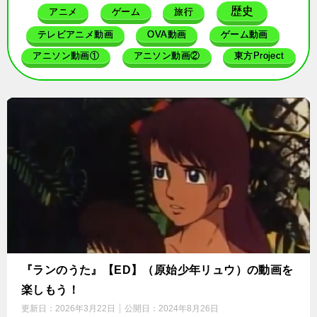
歴史
アニメ
ゲーム
旅行
テレビアニメ動画
OVA動画
ゲーム動画
アニソン動画①
アニソン動画②
東方Project
『ランのうた』【ED】（原始少年リュウ）の動画を
楽しもう！
更新日：
2026年3月22日
公開日：
2024年8月26日