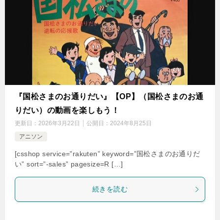
『国松さまのお通りだい』【OP】（国松さまのお通
りだい）の動画を楽しもう！
更新日：
2026年3月22日
公開日：
2024年8月25日
アニソン
[csshop service=”rakuten” keyword=”国松さまのお通りだ
い” sort=”-sales” pagesize=R […]
続きを読む