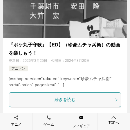
『ボケ丸子守歌』【ED】（珍豪ムチャ兵衛）の動画
を楽しもう！
更新日：
2026年3月25日
公開日：
2024年8月20日
アニソン
[csshop service=”rakuten” keyword=”珍豪ムチャ兵衛”
sort=”-sales” pagesize=” […]
続きを読む
TOPへ
アニメ
ゲーム
フィギュア