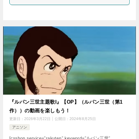
『ルパン三世主題歌I』【OP】（ルパン三世（第1
作））の動画を楽しもう！
更新日：
2026年3月22日
公開日：
2024年8月25日
アニソン
[csshop service=”rakuten” keyword=”ルパン三世”