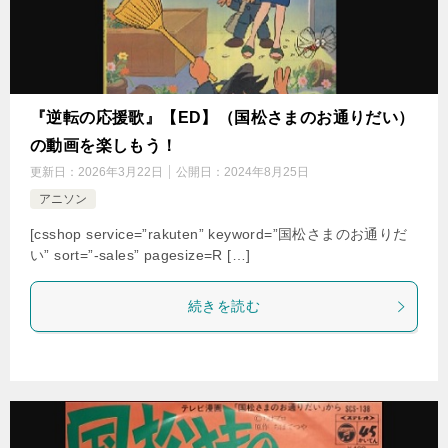
『逆転の応援歌』【ED】（国松さまのお通りだい）
の動画を楽しもう！
更新日：
2026年3月22日
公開日：
2024年8月25日
アニソン
[csshop service=”rakuten” keyword=”国松さまのお通りだ
い” sort=”-sales” pagesize=R […]
続きを読む