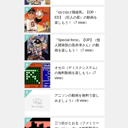
『ゆけゆけ飛雄馬』【OP・
ED】（巨人の星）の動画を
楽しもう！
（7 view）
『Special force』【OP】（怪
人開発部の黒井津さん）の動
画を楽しもう！
（7 view）
オセロ（ディスクシステム）
の無料動画を楽しもう♪
（7
view）
アニソンの動画を無料で楽し
みましょう♪
（6 view）
三つ目がとおる（ファミリー