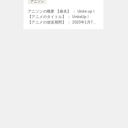
アニソン
アニソンの概要 【曲名】 ： Unite up！
【アニメのタイトル】 ： UniteUp！
【アニメの放送期間】 ： 2023年1月7日
～2023年4月15日 【使用】 ： オープニ
ング曲 【歌】 ： Unite up […]