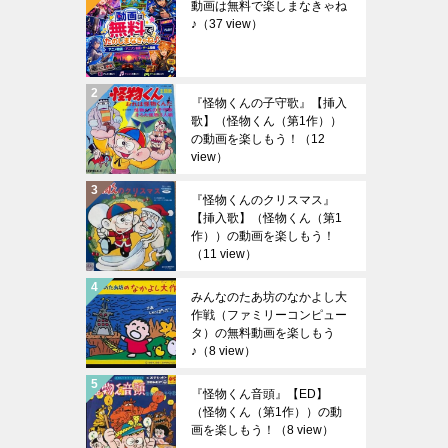
動画は無料で楽しまなきゃね
♪
（37 view）
『怪物くんの子守歌』【挿入
歌】（怪物くん（第1作））
の動画を楽しもう！
（12
view）
『怪物くんのクリスマス』
【挿入歌】（怪物くん（第1
作））の動画を楽しもう！
（11 view）
みんなのたあ坊のなかよし大
作戦（ファミリーコンピュー
タ）の無料動画を楽しもう
♪
（8 view）
『怪物くん音頭』【ED】
（怪物くん（第1作））の動
画を楽しもう！
（8 view）