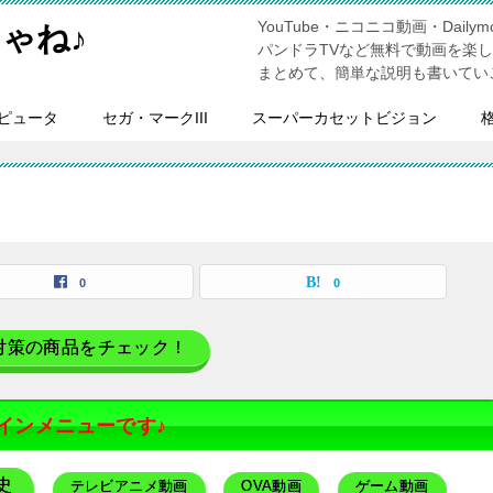
YouTube・ニコニコ動画・Dailymo
ゃね♪
パンドラTVなど無料で動画を楽
まとめて、簡単な説明も書いてい
ピュータ
セガ・マークIII
スーパーカセットビジョン
覧
0
0
対策の商品をチェック！
インメニューです♪
史
テレビアニメ動画
OVA動画
ゲーム動画