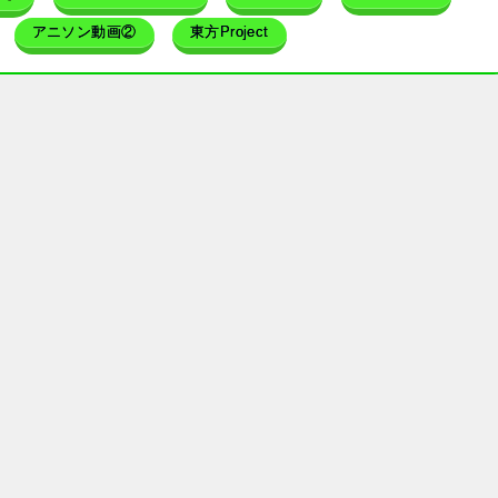
アニソン動画②
東方Project