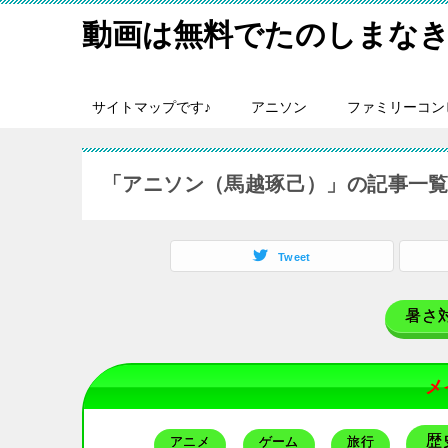
動画は無料でたのしまなき
サイトマップです♪
アニソン
ファミリーコン
「アニソン（馬越琢己）」の記事一
Tweet
暑さ
メ
歴
アニメ
ゲーム
旅行