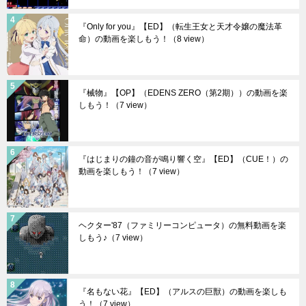
『Only for you』【ED】（転生王女と天才令嬢の魔法革
命）の動画を楽しもう！
（8 view）
『械物』【OP】（EDENS ZERO（第2期））の動画を楽
しもう！
（7 view）
『はじまりの鐘の音が鳴り響く空』【ED】（CUE！）の
動画を楽しもう！
（7 view）
ヘクター'87（ファミリーコンピュータ）の無料動画を楽
しもう♪
（7 view）
『名もない花』【ED】（アルスの巨獣）の動画を楽しも
う！
（7 view）