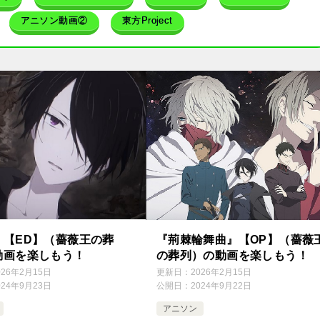
アニソン動画②
東方Project
』【ED】（薔薇王の葬
『荊棘輪舞曲』【OP】（薔薇
動画を楽しもう！
の葬列）の動画を楽しもう！
026年2月15日
更新日：
2026年2月15日
024年9月23日
公開日：
2024年9月22日
アニソン