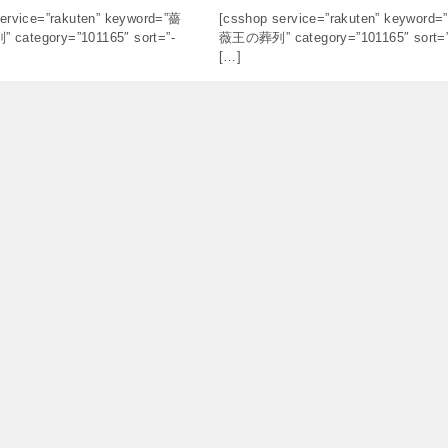
ervice=”rakuten” keyword=”薔
[csshop service=”rakuten” keyword=
ategory=”101165″ sort=”-
薇王の葬列” category=”101165″ sort=”
[…]