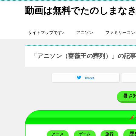
動画は無料でたのしまなき
サイトマップです♪
アニソン
ファミリーコン
「アニソン（薔薇王の葬列）」の記
Tweet
暑さ
メ
歴
アニメ
ゲーム
旅行