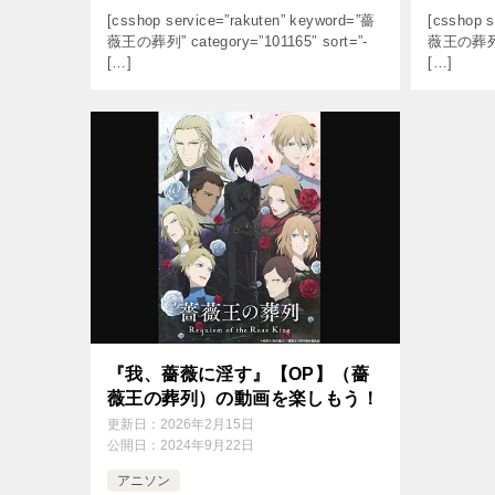
[csshop service=”rakuten” keyword=”薔
[csshop s
薇王の葬列” category=”101165″ sort=”-
薇王の葬列” c
[…]
[…]
『我、薔薇に淫す』【OP】（薔
薇王の葬列）の動画を楽しもう！
更新日：
2026年2月15日
公開日：
2024年9月22日
アニソン