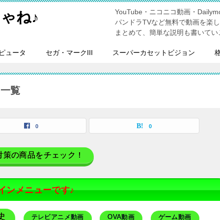
YouTube・ニコニコ動画・Dailymo
ゃね♪
パンドラTVなど無料で動画を楽
まとめて、簡単な説明も書いてい
ピュータ
セガ・マークIII
スーパーカセットビジョン
事一覧
0
0
対策の商品をチェック！
インメニューです♪
史
テレビアニメ動画
OVA動画
ゲーム動画