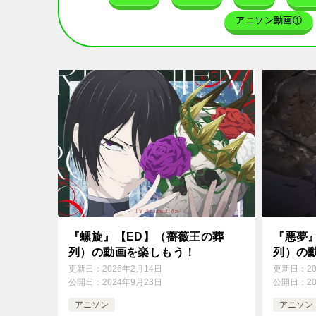
アニソン動画①
『螺旋』【ED】（薔薇王の葬
『悪夢
列）の動画を楽しもう！
列）の
更新日：
2026年2月14日
更新日：
2
公開日：
2024年9月23日
公開日：
2
アニソン
アニソン