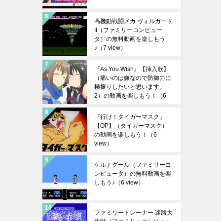
高機動戦闘メカ ヴォルガード
II（ファミリーコンピュー
タ）の無料動画を楽しもう
♪
（7 view）
『As You Wish』【挿入歌】
（痛いのは嫌なので防御力に
極振りしたいと思います。
2）の動画を楽しもう！
（6
view）
『行け！タイガーマスク』
【OP】（タイガーマスク）
の動画を楽しもう！
（6
view）
ケルナグール（ファミリーコ
ンピュータ）の無料動画を楽
しもう♪
（6 view）
ファミリートレーナー 迷路大