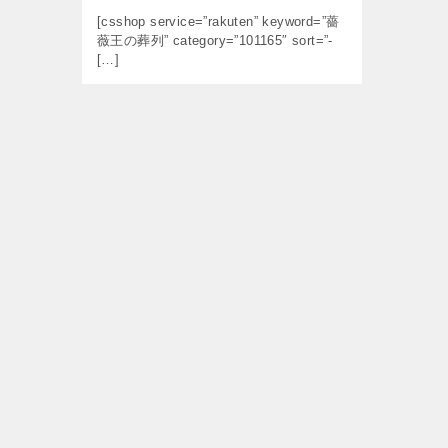
[csshop service=”rakuten” keyword=”薔
薇王の葬列” category=”101165″ sort=”-
[…]