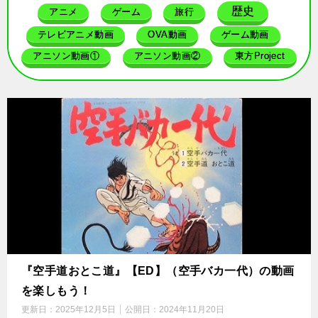
歴史
アニメ
ゲーム
旅行
テレビアニメ動画
OVA動画
ゲーム動画
アニソン動画①
アニソン動画②
東方Project
『空手道おとこ道』【ED】（空手バカ一代）の動画
を楽しもう！
更新日：
2025年12月5日
公開日：
2024年11月20日