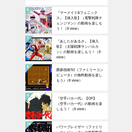
『マーメイド&フェニック
ス』【挿入歌】（電撃戦隊チ
ェンジマン）の動画を楽しも
う！
（9 view）
『あしたがあるさ』【挿入
歌】（太陽戦隊サンバルカ
ン）の動画を楽しもう！
（9
view）
囲碁指南'92（ファミリーコン
ピュータ）の無料動画を楽し
もう♪
（8 view）
『空手バカ一代』【OP】
（空手バカ一代）の動画を楽
しもう！
（8 view）
パワーブレイザー（ファミリ