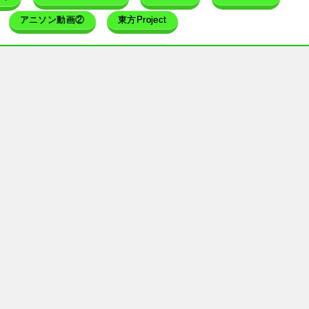
アニソン動画②
東方Project