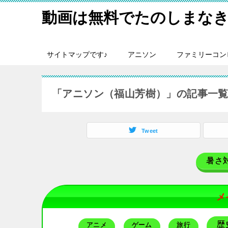
動画は無料でたのしまなき
サイトマップです♪
アニソン
ファミリーコン
「アニソン（福山芳樹）」の記事一
Tweet
暑さ
メ
歴
アニメ
ゲーム
旅行