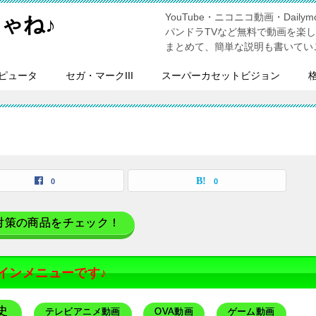
YouTube・ニコニコ動画・Dailymo
ゃね♪
パンドラTVなど無料で動画を楽
まとめて、簡単な説明も書いてい
ピュータ
セガ・マークIII
スーパーカセットビジョン
覧
0
0
対策の商品をチェック！
インメニューです♪
史
テレビアニメ動画
OVA動画
ゲーム動画