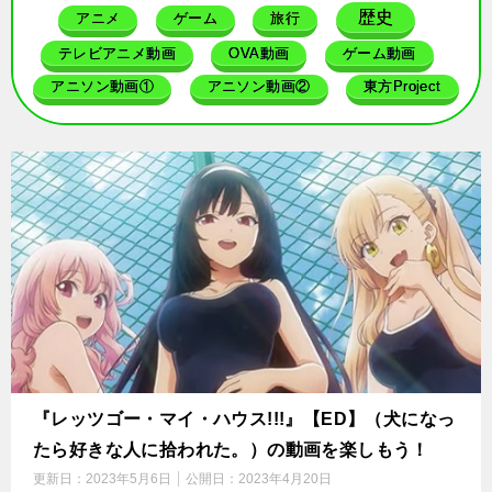
歴史
アニメ
ゲーム
旅行
テレビアニメ動画
OVA動画
ゲーム動画
アニソン動画①
アニソン動画②
東方Project
『レッツゴー・マイ・ハウス!!!』【ED】（犬になっ
たら好きな人に拾われた。）の動画を楽しもう！
更新日：
2023年5月6日
公開日：
2023年4月20日