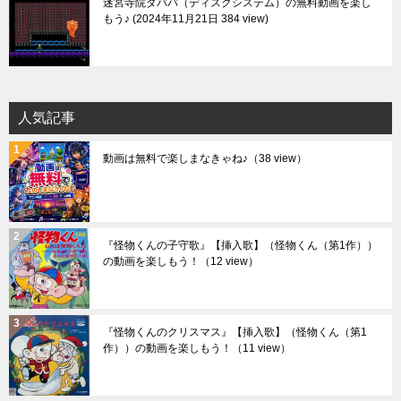
迷宮寺院ダババ（ディスクシステム）の無料動画を楽し
もう♪
2024年11月21日 384 view
人気記事
動画は無料で楽しまなきゃね♪
（38 view）
『怪物くんの子守歌』【挿入歌】（怪物くん（第1作））
の動画を楽しもう！
（12 view）
『怪物くんのクリスマス』【挿入歌】（怪物くん（第1
作））の動画を楽しもう！
（11 view）