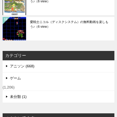
う♪
（6 view）
愛戦士ニコル（ディスクシステム）の無料動画を楽しも
う♪
（6 view）
カテゴリー
アニソン (668)
ゲーム
(1,206)
未分類 (1)