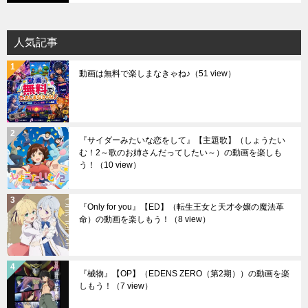
人気記事
動画は無料で楽しまなきゃね♪
（51 view）
『サイダーみたいな恋をして』【主題歌】（しょうたい
む！2～歌のお姉さんだってしたい～）の動画を楽しも
う！
（10 view）
『Only for you』【ED】（転生王女と天才令嬢の魔法革
命）の動画を楽しもう！
（8 view）
『械物』【OP】（EDENS ZERO（第2期））の動画を楽
しもう！
（7 view）