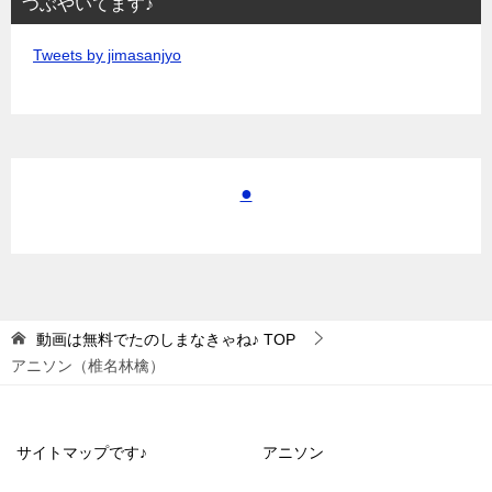
つぶやいてます♪
Tweets by jimasanjyo
●
動画は無料でたのしまなきゃね♪
TOP
アニソン（椎名林檎）
サイトマップです♪
アニソン