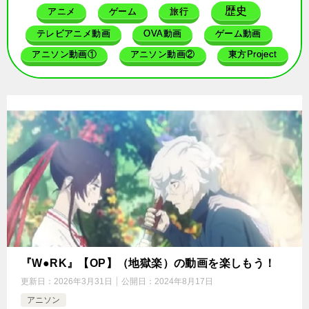
歴史
アニメ
ゲーム
旅行
テレビアニメ動画
OVA動画
ゲーム動画
アニソン動画①
アニソン動画②
東方Project
『W●RK』【OP】（地獄楽）の動画を楽しもう！
更新日：
2026年3月31日
公開日：
2024年8月17日
アニソン