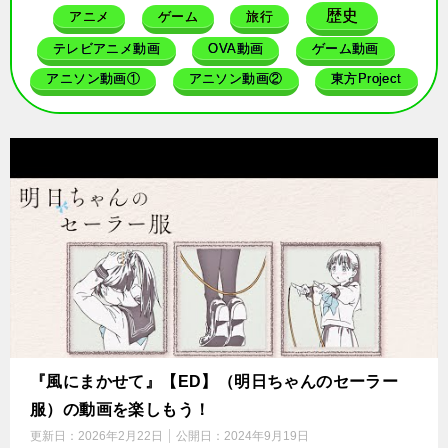
歴史
アニメ
ゲーム
旅行
テレビアニメ動画
OVA動画
ゲーム動画
アニソン動画①
アニソン動画②
東方Project
『風にまかせて』【ED】（明日ちゃんのセーラー
服）の動画を楽しもう！
更新日：
2026年2月22日
公開日：
2024年9月19日