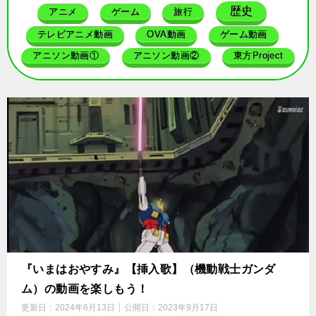
歴史
アニメ
ゲーム
旅行
テレビアニメ動画
OVA動画
ゲーム動画
アニソン動画①
アニソン動画②
東方Project
『いまはおやすみ』【挿入歌】（機動戦士ガンダ
ム）の動画を楽しもう！
更新日：
2024年6月13日
公開日：
2023年9月17日