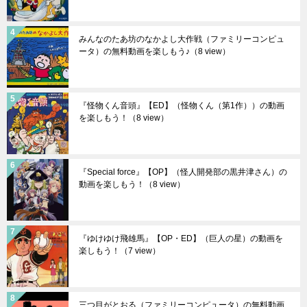
みんなのたあ坊のなかよし大作戦（ファミリーコンピュ
ータ）の無料動画を楽しもう♪
（8 view）
『怪物くん音頭』【ED】（怪物くん（第1作））の動画
を楽しもう！
（8 view）
『Special force』【OP】（怪人開発部の黒井津さん）の
動画を楽しもう！
（8 view）
『ゆけゆけ飛雄馬』【OP・ED】（巨人の星）の動画を
楽しもう！
（7 view）
三つ目がとおる（ファミリーコンピュータ）の無料動画