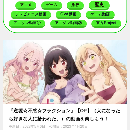
歴史
アニメ
ゲーム
旅行
テレビアニメ動画
OVA動画
ゲーム動画
アニソン動画①
アニソン動画②
東方Project
『逆境☆不惑☆フラクション』【OP】（犬になった
ら好きな人に拾われた。）の動画を楽しもう！
更新日：
2023年5月6日
公開日：
2023年4月20日