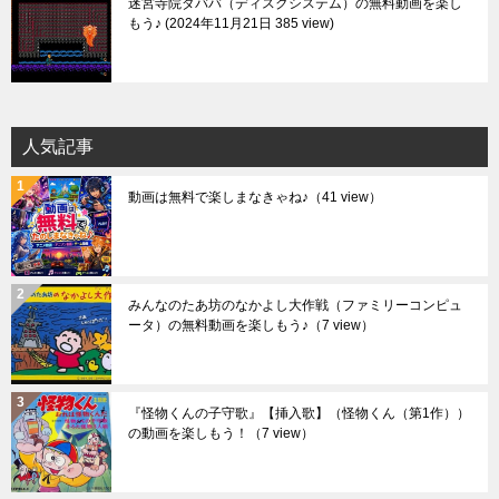
迷宮寺院ダババ（ディスクシステム）の無料動画を楽し
もう♪
2024年11月21日 385 view
人気記事
動画は無料で楽しまなきゃね♪
（41 view）
みんなのたあ坊のなかよし大作戦（ファミリーコンピュ
ータ）の無料動画を楽しもう♪
（7 view）
『怪物くんの子守歌』【挿入歌】（怪物くん（第1作））
の動画を楽しもう！
（7 view）