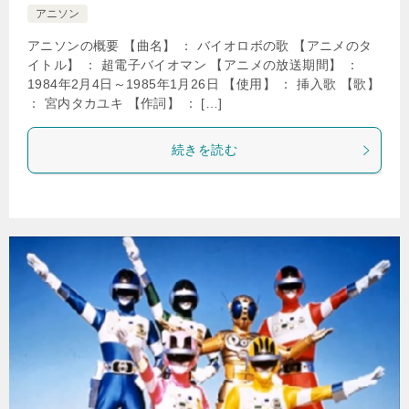
アニソン
アニソンの概要 【曲名】 ： バイオロボの歌 【アニメのタ
イトル】 ： 超電子バイオマン 【アニメの放送期間】 ：
1984年2月4日～1985年1月26日 【使用】 ： 挿入歌 【歌】
： 宮内タカユキ 【作詞】 ： […]
続きを読む