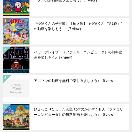
ータ）の無料動画を楽しもう♪
（7 view）
『怪物くんの子守歌』【挿入歌】（怪物くん（第1作））
の動画を楽しもう！
（7 view）
パワーブレイザー（ファミリーコンピュータ）の無料動
画を楽しもう♪
（7 view）
アニソンの動画を無料で楽しみましょう♪
（6 view）
ひょっこりひょうたん島 なぞのかいぞくせん（ファミリ
ーコンピュータ）の無料動画を楽しもう♪
（6 view）