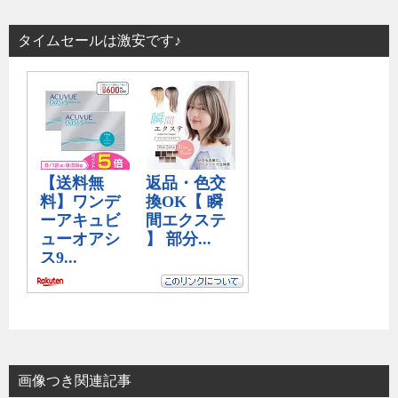
タイムセールは激安です♪
画像つき関連記事