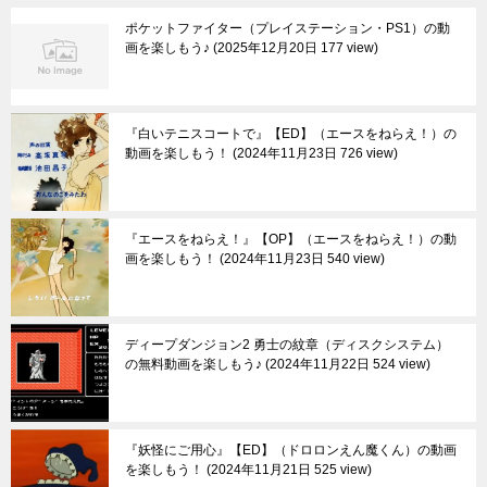
ポケットファイター（プレイステーション・PS1）の動
画を楽しもう♪
2025年12月20日 177 view
『白いテニスコートで』【ED】（エースをねらえ！）の
動画を楽しもう！
2024年11月23日 726 view
『エースをねらえ！』【OP】（エースをねらえ！）の動
画を楽しもう！
2024年11月23日 540 view
ディープダンジョン2 勇士の紋章（ディスクシステム）
の無料動画を楽しもう♪
2024年11月22日 524 view
『妖怪にご用心』【ED】（ドロロンえん魔くん）の動画
を楽しもう！
2024年11月21日 525 view