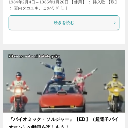
1984年2月4日～1985年1月26日 【使用】 ： 挿入歌 【歌】
： 宮内タカユキ、こおろぎ […]
続きを読む
『バイオミック・ソルジャー』【ED】（超電子バイ
オマン）の動画を楽しもう！