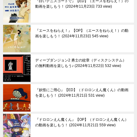
『白いテニスコートで』【ED】（エースをねらえ！）の
動画を楽しもう！
2024年11月23日 733 view
『エースをねらえ！』【OP】（エースをねらえ！）の動
画を楽しもう！
2024年11月23日 545 view
ディープダンジョン2 勇士の紋章（ディスクシステム）
の無料動画を楽しもう♪
2024年11月22日 532 view
『妖怪にご用心』【ED】（ドロロンえん魔くん）の動画
を楽しもう！
2024年11月21日 531 view
『ドロロンえん魔くん』【OP】（ドロロンえん魔くん）
の動画を楽しもう！
2024年11月21日 559 view