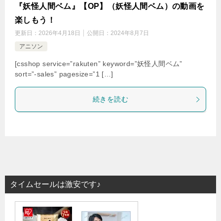
『妖怪人間ベム』【OP】（妖怪人間ベム）の動画を
楽しもう！
更新日：
2026年4月18日
公開日：
2024年8月7日
アニソン
[csshop service=”rakuten” keyword=”妖怪人間ベム”
sort=”-sales” pagesize=”1 […]
続きを読む
タイムセールは激安です♪