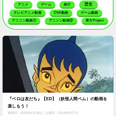
歴史
アニメ
ゲーム
旅行
テレビアニメ動画
OVA動画
ゲーム動画
アニソン動画①
アニソン動画②
東方Project
『ベロは友だち』【ED】（妖怪人間ベム）の動画を
楽しもう！
更新日：
2026年4月18日
公開日：
2024年8月7日