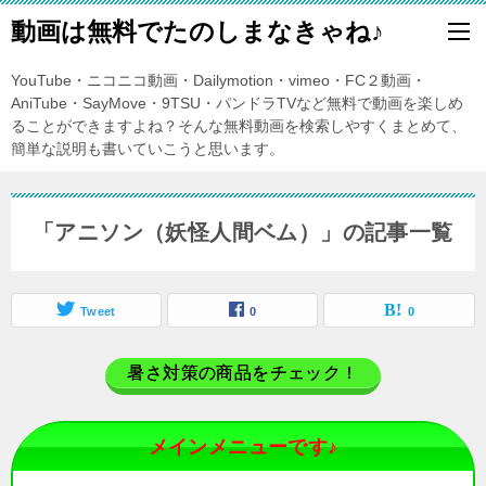
動画は無料でたのしまなきゃね♪
YouTube・ニコニコ動画・Dailymotion・vimeo・FC２動画・
AniTube・SayMove・9TSU・パンドラTVなど無料で動画を楽しめ
ることができますよね？そんな無料動画を検索しやすくまとめて、
簡単な説明も書いていこうと思います。
「アニソン（妖怪人間ベム）」の記事一覧
Tweet
0
0
暑さ対策の商品をチェック！
メインメニューです♪