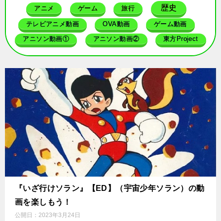
歴史
アニメ
ゲーム
旅行
テレビアニメ動画
OVA動画
ゲーム動画
アニソン動画①
アニソン動画②
東方Project
『いざ行けソラン』【ED】（宇宙少年ソラン）の動
画を楽しもう！
公開日：
2023年3月24日