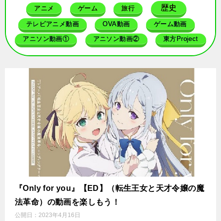
歴史
アニメ
ゲーム
旅行
テレビアニメ動画
OVA動画
ゲーム動画
アニソン動画①
アニソン動画②
東方Project
『Only for you』【ED】（転生王女と天才令嬢の魔
法革命）の動画を楽しもう！
公開日：
2023年4月16日