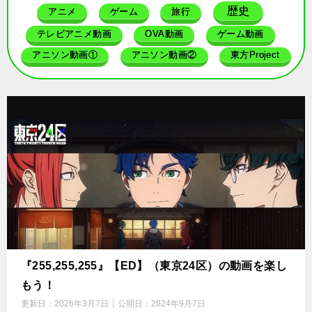
歴史
アニメ
ゲーム
旅行
テレビアニメ動画
OVA動画
ゲーム動画
アニソン動画①
アニソン動画②
東方Project
『255,255,255』【ED】（東京24区）の動画を楽し
もう！
更新日：
2026年3月7日
公開日：
2024年9月7日