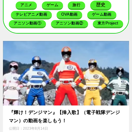
歴史
アニメ
ゲーム
旅行
テレビアニメ動画
OVA動画
ゲーム動画
アニソン動画①
アニソン動画②
東方Project
『輝け！デンジマン』【挿入歌】（電子戦隊デンジ
マン）の動画を楽しもう！
公開日：
2023年8月14日