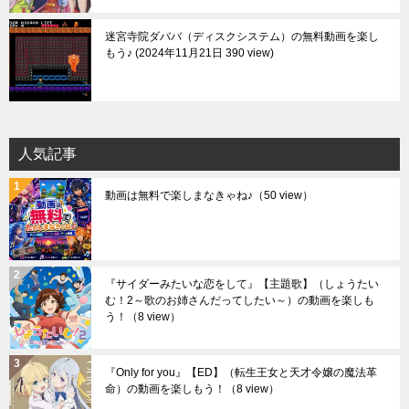
迷宮寺院ダババ（ディスクシステム）の無料動画を楽し
もう♪
2024年11月21日 390 view
人気記事
動画は無料で楽しまなきゃね♪
（50 view）
『サイダーみたいな恋をして』【主題歌】（しょうたい
む！2～歌のお姉さんだってしたい～）の動画を楽しも
う！
（8 view）
『Only for you』【ED】（転生王女と天才令嬢の魔法革
命）の動画を楽しもう！
（8 view）