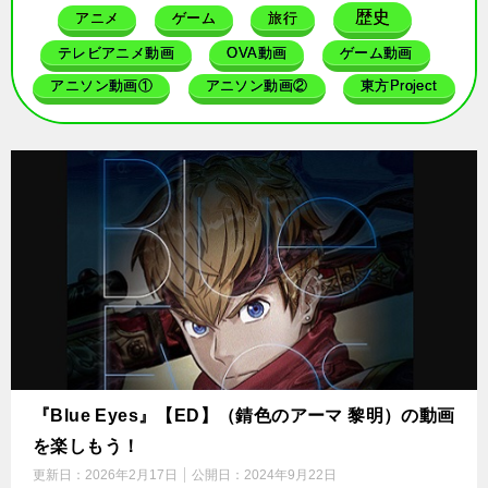
歴史
アニメ
ゲーム
旅行
テレビアニメ動画
OVA動画
ゲーム動画
アニソン動画①
アニソン動画②
東方Project
『Blue Eyes』【ED】（錆色のアーマ 黎明）の動画
を楽しもう！
更新日：
2026年2月17日
公開日：
2024年9月22日