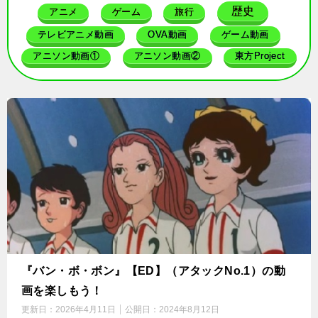
歴史
アニメ
ゲーム
旅行
テレビアニメ動画
OVA動画
ゲーム動画
アニソン動画①
アニソン動画②
東方Project
『バン・ボ・ボン』【ED】（アタックNo.1）の動
画を楽しもう！
更新日：
2026年4月11日
公開日：
2024年8月12日