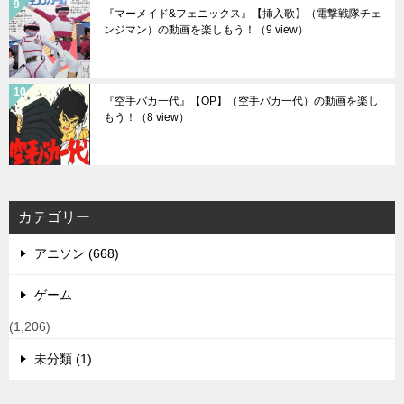
『マーメイド&フェニックス』【挿入歌】（電撃戦隊チェ
ンジマン）の動画を楽しもう！
（9 view）
『空手バカ一代』【OP】（空手バカ一代）の動画を楽し
もう！
（8 view）
カテゴリー
アニソン (668)
ゲーム
(1,206)
未分類 (1)