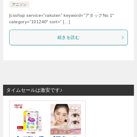
アニソン
[csshop service=”rakuten” keyword=”アタックNo.1″
category=”101240″ sort=” […]
続きを読む
タイムセールは激安です♪