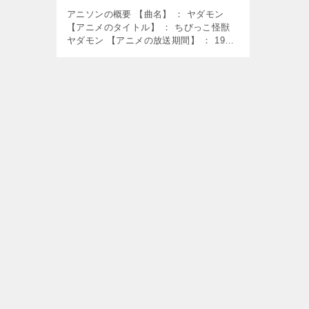
アニソンの概要 【曲名】 ： ヤダモン
【アニメのタイトル】 ： ちびっこ怪獣
ヤダモン 【アニメの放送期間】 ： 1967
年10月2日～1968年3月25 【使用】 ： オ
ープニング曲・エンディング曲 【歌】
： 中島そ […]