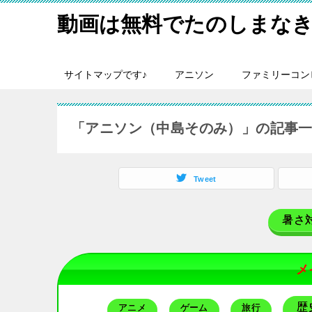
動画は無料でたのしまなき
サイトマップです♪
アニソン
ファミリーコン
「アニソン（中島そのみ）」の記事
Tweet
暑さ
メ
歴
アニメ
ゲーム
旅行