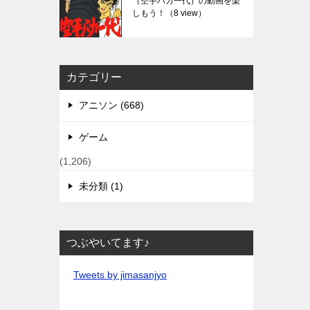
（空手バカ一代）の動画を楽
しもう！
（8 view）
カテゴリー
アニソン (668)
ゲーム
(1,206)
未分類 (1)
つぶやいてます♪
Tweets by jimasanjyo