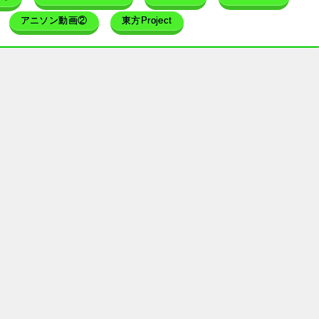
アニソン動画②
東方Project