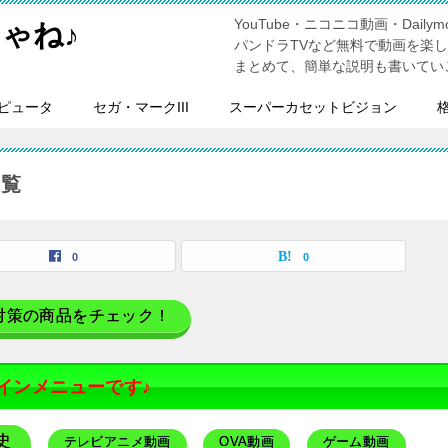
YouTube・ニコニコ動画・Dailymo
ゃね♪
パンドラTVなど無料で動画を楽
まとめて、簡単な説明も書いてい
ピュータ
セガ・マークIII
スーパーカセットビジョン
一覧
0
0
対策の商品をチェック！
インメニューです♪
史
テレビアニメ動画
OVA動画
ゲーム動画