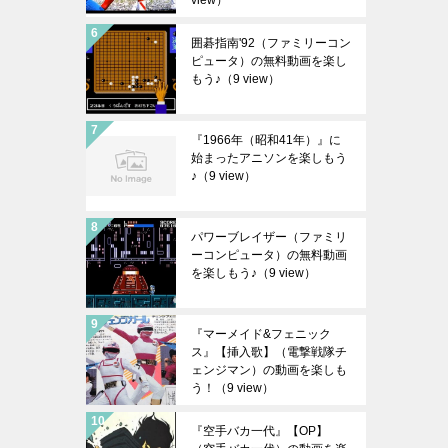
view）
囲碁指南'92（ファミリーコン
ピュータ）の無料動画を楽し
もう♪
（9 view）
『1966年（昭和41年）』に
始まったアニソンを楽しもう
♪
（9 view）
パワーブレイザー（ファミリ
ーコンピュータ）の無料動画
を楽しもう♪
（9 view）
『マーメイド&フェニック
ス』【挿入歌】（電撃戦隊チ
ェンジマン）の動画を楽しも
う！
（9 view）
『空手バカ一代』【OP】