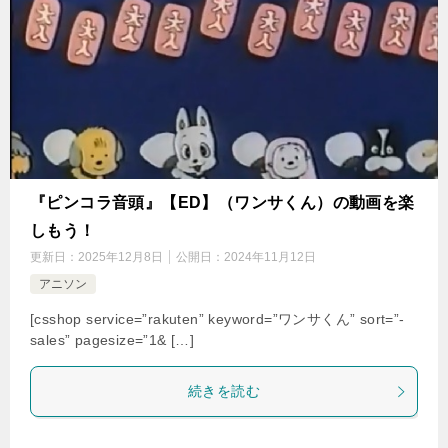
『ピンコラ音頭』【ED】（ワンサくん）の動画を楽
しもう！
更新日：
2025年12月8日
公開日：
2024年11月12日
アニソン
[csshop service=”rakuten” keyword=”ワンサくん” sort=”-
sales” pagesize=”1& […]
続きを読む