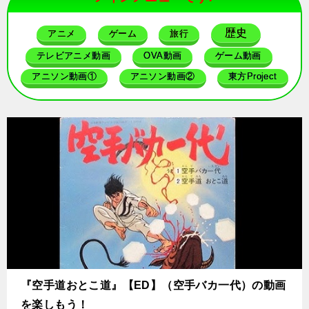
歴史
アニメ
ゲーム
旅行
テレビアニメ動画
OVA動画
ゲーム動画
アニソン動画①
アニソン動画②
東方Project
『空手道おとこ道』【ED】（空手バカ一代）の動画
を楽しもう！