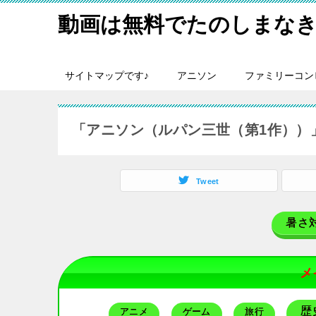
動画は無料でたのしまなき
サイトマップです♪
アニソン
ファミリーコン
「アニソン（ルパン三世（第1作））
Tweet
暑さ
メ
歴
アニメ
ゲーム
旅行