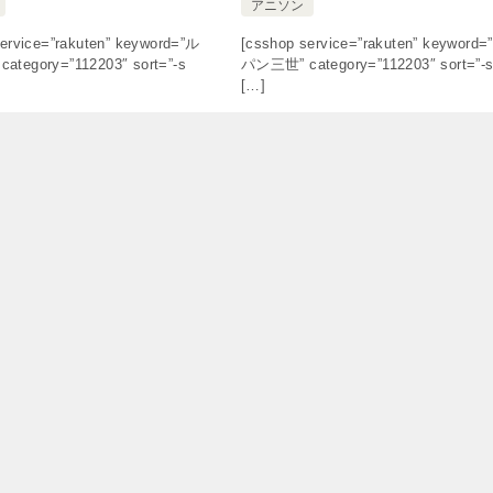
アニソン
ervice=”rakuten” keyword=”ル
[csshop service=”rakuten” keyword=
tegory=”112203″ sort=”-s
パン三世” category=”112203″ sort=”-
[…]