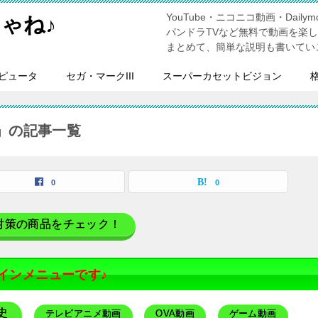
YouTube・ニコニコ動画・Dailymo
ゃね♪
パンドラTVなど無料で動画を楽
まとめて、簡単な説明も書いてい
ピュータ
セガ・マークIII
スーパーカセットビジョン
」の記事一覧
0
0
対策の商品をチェック！
インメニューです♪
史
テレビアニメ動画
OVA動画
ゲーム動画