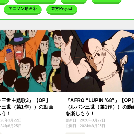
アニソン動画②
東方Project
ン三世主題歌3』【OP】
『AFRO “LUPIN ’68″』【OP
ン三世（第1作））の動画
（ルパン三世（第1作））の動
もう！
を楽しもう！
026年3月22日
更新日：
2026年3月22日
024年8月25日
公開日：
2024年8月25日