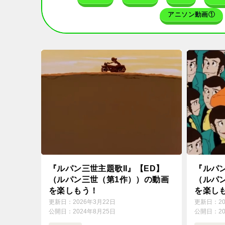
アニソン動画①
『ルパン三世主題歌II』【ED】
『ルパ
（ルパン三世（第1作））の動画
（ルパ
を楽しもう！
を楽し
更新日：
2026年3月22日
更新日：
2
公開日：
2024年8月25日
公開日：
2