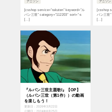
アニソン
アニソン
[csshop service=”rakuten” keyword=”ル
[csshop s
パン三世” category=”112203″ sort=”-s
パン三世” ca
[…]
[…]
『ルパン三世主題歌I』【OP】
（ルパン三世（第1作））の動画
を楽しもう！
更新日：
2026年3月22日
公開日：
2024年8月25日