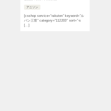
アニソン
[csshop service=”rakuten” keyword=”ル
パン三世” category=”112203″ sort=”-s
[…]