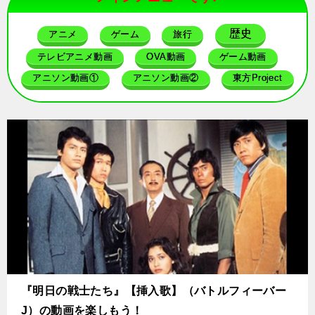
歴史
アニメ
ゲーム
旅行
テレビアニメ動画
OVA動画
ゲーム動画
アニソン動画①
アニソン動画②
東方Project
『明日の戦士たち』【挿入歌】（バトルフィーバー
J）の動画を楽しもう！