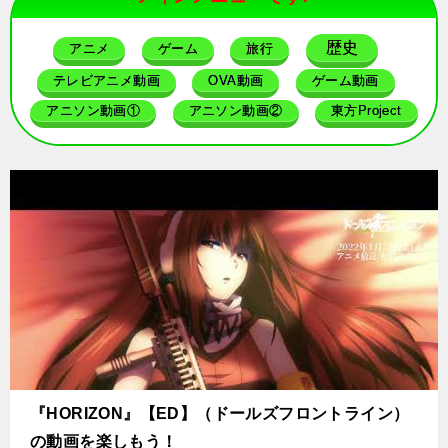
歴史
アニメ
ゲーム
旅行
テレビアニメ動画
OVA動画
ゲーム動画
アニソン動画①
アニソン動画②
東方Project
『HORIZON』【ED】（ドールズフロントライン）
の動画を楽しもう！