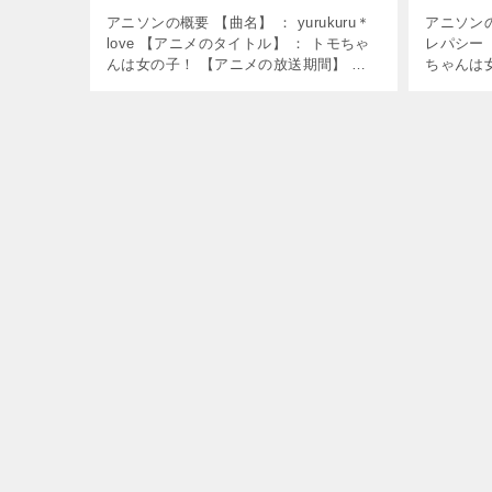
アニソンの概要 【曲名】 ： yurukuru＊
アニソンの
love 【アニメのタイトル】 ： トモちゃ
レパシー 
んは女の子！ 【アニメの放送期間】 ：
ちゃんは
2023年1月5日～2023年3月30日 【使用】
： 2023
： エンディング曲 【歌】 ： 相沢 […]
用】 ： 
ラージャ [