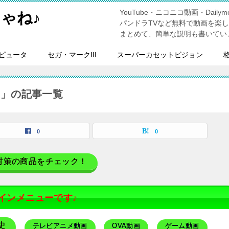
YouTube・ニコニコ動画・Dailymo
ゃね♪
パンドラTVなど無料で動画を楽
まとめて、簡単な説明も書いてい
ピュータ
セガ・マークIII
スーパーカセットビジョン
）」の記事一覧
0
0
対策の商品をチェック！
インメニューです♪
史
テレビアニメ動画
OVA動画
ゲーム動画