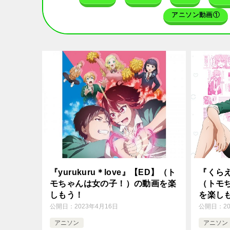
アニソン動画①
『yurukuru＊love』【ED】（ト
『くら
モちゃんは女の子！）の動画を楽
（トモ
しもう！
を楽し
公開日：
2023年4月16日
公開日：
2
アニソン
アニソン