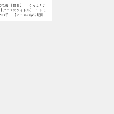
概要 【曲名】 ： くらえ！テ
【アニメのタイトル】 ： トモ
女の子！ 【アニメの放送期間】
年1月5日～2023年3月30日 【使
オープニング曲 【歌】 ： マハ
…]