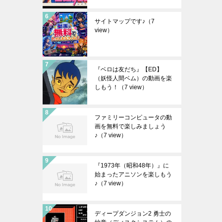
サイトマップです♪
（7
view）
『ベロは友だち』【ED】
（妖怪人間ベム）の動画を楽
しもう！
（7 view）
ファミリーコンピュータの動
画を無料で楽しみましょう
♪
（7 view）
『1973年（昭和48年）』に
始まったアニソンを楽しもう
♪
（7 view）
ディープダンジョン2 勇士の