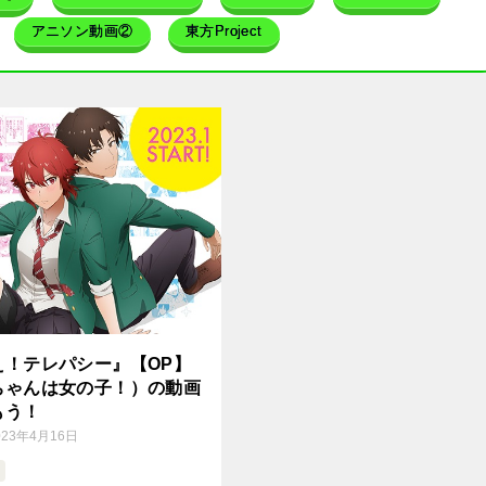
アニソン動画②
東方Project
え！テレパシー』【OP】
ちゃんは女の子！）の動画
もう！
023年4月16日