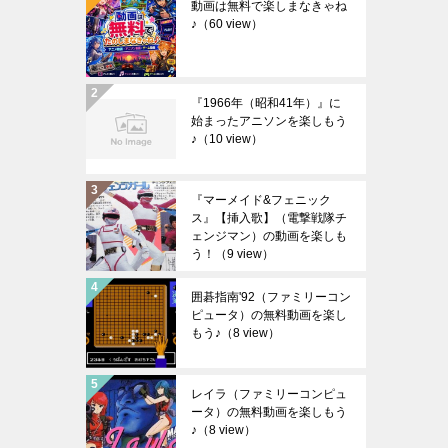
動画は無料で楽しまなきゃね
♪
（60 view）
『1966年（昭和41年）』に
始まったアニソンを楽しもう
♪
（10 view）
『マーメイド&フェニック
ス』【挿入歌】（電撃戦隊チ
ェンジマン）の動画を楽しも
う！
（9 view）
囲碁指南'92（ファミリーコン
ピュータ）の無料動画を楽し
もう♪
（8 view）
レイラ（ファミリーコンピュ
ータ）の無料動画を楽しもう
♪
（8 view）