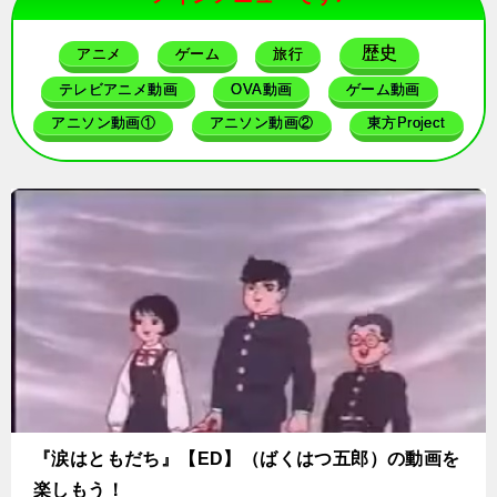
歴史
アニメ
ゲーム
旅行
テレビアニメ動画
OVA動画
ゲーム動画
アニソン動画①
アニソン動画②
東方Project
『涙はともだち』【ED】（ばくはつ五郎）の動画を
楽しもう！