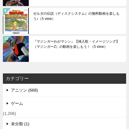
ゼルダの伝説（ディスクシステム）の無料動画を楽しも
う♪
（5 view）
『マジンガーわがマシン』【挿入歌・イメージソング】
（マジンガーZ）の動画を楽しもう！
（5 view）
カテゴリー
アニソン (668)
ゲーム
(1,206)
未分類 (1)