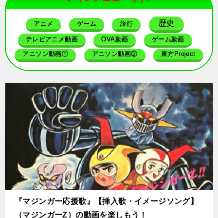
歴史
アニメ
ゲーム
旅行
テレビアニメ動画
OVA動画
ゲーム動画
アニソン動画①
アニソン動画②
東方Project
『マジンガー応援歌』【挿入歌・イメージソング】
（マジンガーZ）の動画を楽しもう！