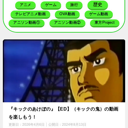
歴史
アニメ
ゲーム
旅行
テレビアニメ動画
OVA動画
ゲーム動画
アニソン動画①
アニソン動画②
東方Project
『キックのあけぼの』【ED】（キックの鬼）の動画
を楽しもう！
更新日：
2026年4月6日
公開日：
2024年8月13日