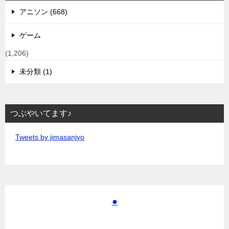
アニソン (668)
ゲーム
(1,206)
未分類 (1)
つぶやいてます♪
Tweets by jimasanjyo
●