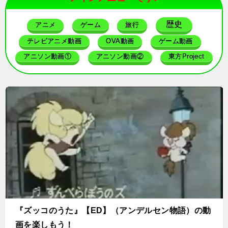
歴史
アニメ
ゲーム
旅行
テレビアニメ動画
OVA動画
ゲーム動画
アニソン動画①
アニソン動画②
東方Project
『ズッコのうた』【ED】（アンデルセン物語）の動
画を楽しもう！