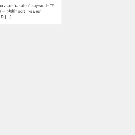
ervice=”rakuten” keyword=”ア
決断” sort=”-sales”
=R […]