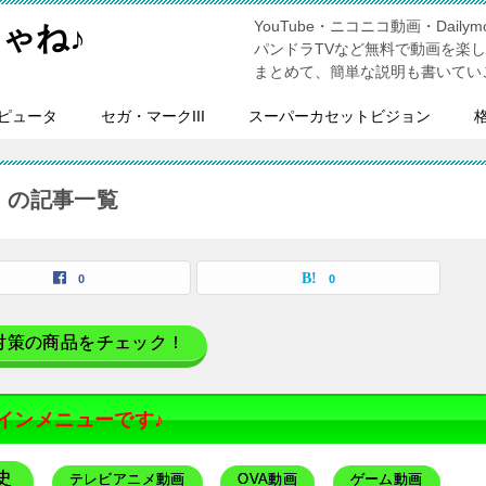
YouTube・ニコニコ動画・Dailymo
ゃね♪
パンドラTVなど無料で動画を楽
まとめて、簡単な説明も書いてい
ピュータ
セガ・マークIII
スーパーカセットビジョン
」の記事一覧
0
0
対策の商品をチェック！
インメニューです♪
史
テレビアニメ動画
OVA動画
ゲーム動画