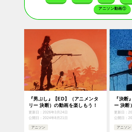
アニソン動画①
『男ぶし』【ED】（アニメンタ
『決断
リー 決断）の動画を楽しもう！
ー 決
更新日：
2026年3月24日
更新日：
2
公開日：
2024年8月21日
公開日：
2
アニソン
アニソン