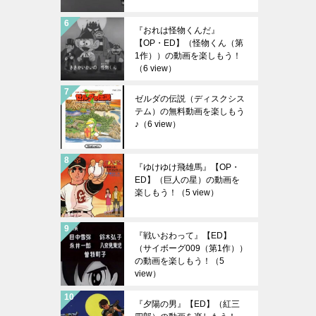
『おれは怪物くんだ』
【OP・ED】（怪物くん（第
1作））の動画を楽しもう！
（6 view）
ゼルダの伝説（ディスクシス
テム）の無料動画を楽しもう
♪
（6 view）
『ゆけゆけ飛雄馬』【OP・
ED】（巨人の星）の動画を
楽しもう！
（5 view）
『戦いおわって』【ED】
（サイボーグ009（第1作））
の動画を楽しもう！
（5
view）
『夕陽の男』【ED】（紅三