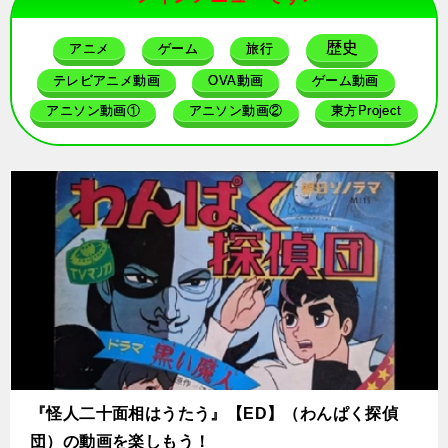
歴史
アニメ
ゲーム
旅行
テレビアニメ動画
OVA動画
ゲーム動画
アニソン動画①
アニソン動画②
東方Project
『怪人二十面相はうたう』【ED】（わんぱく探偵
団）の動画を楽しもう！