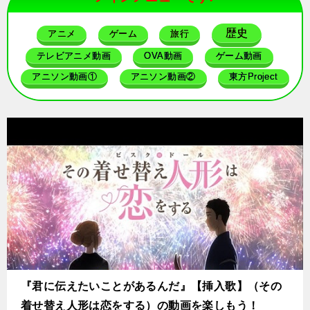
歴史
アニメ
ゲーム
旅行
テレビアニメ動画
OVA動画
ゲーム動画
アニソン動画①
アニソン動画②
東方Project
『君に伝えたいことがあるんだ』【挿入歌】（その
着せ替え人形は恋をする）の動画を楽しもう！