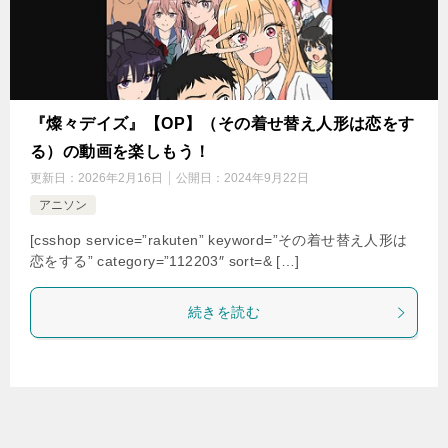
『燦々デイズ』【OP】（その着せ替え人形は恋をす
る）の動画を楽しもう！
更新日：
2026年2月16日
公開日：
2024年9月22日
アニソン
[csshop service=”rakuten” keyword=”その着せ替え人形は
恋をする” category=”112203″ sort=& […]
続きを読む