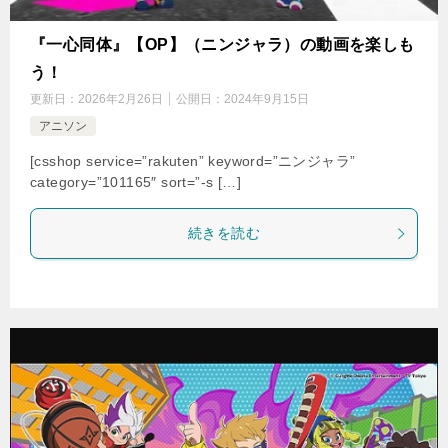
『一心同体』【OP】（ニンジャラ）の動画を楽しも
う！
更新日：
2026年2月26日
公開日：
2024年9月15日
アニソン
[csshop service=”rakuten” keyword=”ニンジャラ”
category=”101165″ sort=”-s […]
続きを読む