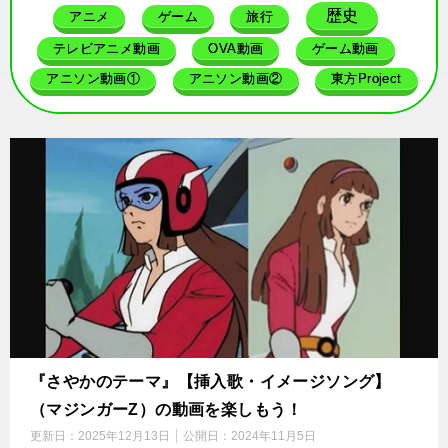
歴史
アニメ
ゲーム
旅行
テレビアニメ動画
OVA動画
ゲーム動画
アニソン動画①
アニソン動画②
東方Project
『さやかのテーマ』【挿入歌・イメージソング】
（マジンガーZ）の動画を楽しもう！
更新日：
2025年12月13日
公開日：
2024年11月5日