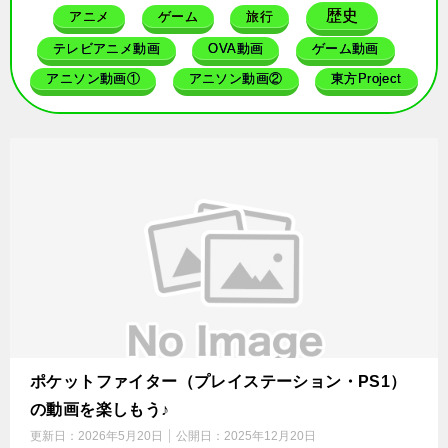
歴史
アニメ
ゲーム
旅行
テレビアニメ動画
OVA動画
ゲーム動画
アニソン動画①
アニソン動画②
東方Project
ポケットファイター（プレイステーション・PS1）
の動画を楽しもう♪
更新日：
2026年5月20日
公開日：
2025年12月20日