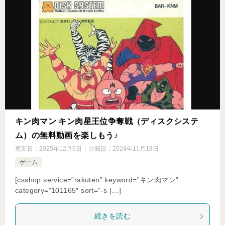
キン肉マン キン肉星王位争奪戦（ディスクシステ
ム）の無料動画を楽しもう♪
更新日：
2025年12月6日
公開日：
2024年11月18日
ゲーム
[csshop service=”rakuten” keyword=”キン肉マン”
category=”101165″ sort=”-s […]
続きを読む