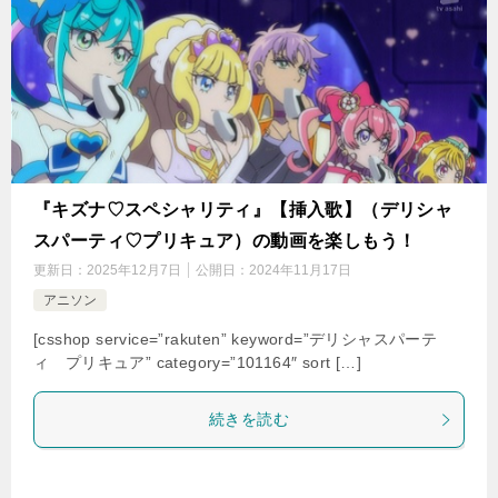
『キズナ♡スペシャリティ』【挿入歌】（デリシャ
スパーティ♡プリキュア）の動画を楽しもう！
更新日：
2025年12月7日
公開日：
2024年11月17日
アニソン
[csshop service=”rakuten” keyword=”デリシャスパーテ
ィ プリキュア” category=”101164″ sort […]
続きを読む