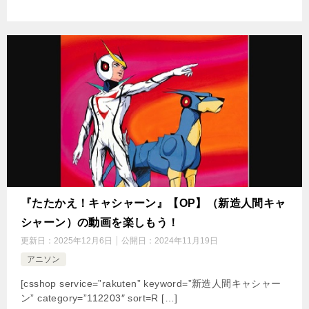
『たたかえ！キャシャーン』【OP】（新造人間キャ
シャーン）の動画を楽しもう！
更新日：
2025年12月6日
公開日：
2024年11月19日
アニソン
[csshop service=”rakuten” keyword=”新造人間キャシャー
ン” category=”112203″ sort=R […]