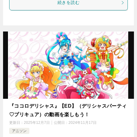
続きを読む
『ココロデリシャス』【ED】（デリシャスパーティ
♡プリキュア）の動画を楽しもう！
更新日：
2025年12月7日
公開日：
2024年11月17日
アニソン