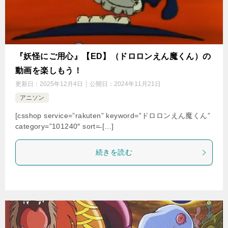
『妖怪にご用心』【ED】（ドロロンえん魔くん）の
動画を楽しもう！
更新日：
2025年12月4日
公開日：
2024年11月21日
アニソン
[csshop service=”rakuten” keyword=”ドロロンえん魔くん”
category=”101240″ sort=̶ […]
続きを読む