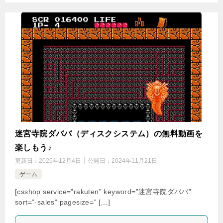
迷宮寺院ダババ（ディスクシステム）の無料動画を
楽しもう♪
更新日：
2025年12月4日
公開日：
2024年11月21日
ゲーム
[csshop service=”rakuten” keyword=”迷宮寺院ダババ”
sort=”-sales” pagesize=” […]