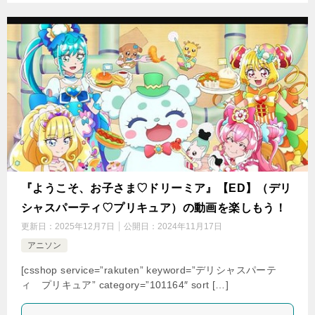
『ようこそ、お子さま♡ドリーミア』【ED】（デリ
シャスパーティ♡プリキュア）の動画を楽しもう！
更新日：
2025年12月7日
公開日：
2024年11月17日
アニソン
[csshop service=”rakuten” keyword=”デリシャスパーテ
ィ プリキュア” category=”101164″ sort […]