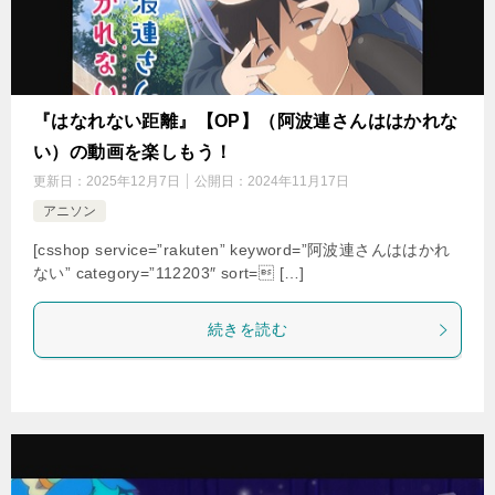
『はなれない距離』【OP】（阿波連さんははかれな
い）の動画を楽しもう！
更新日：
2025年12月7日
公開日：
2024年11月17日
アニソン
[csshop service=”rakuten” keyword=”阿波連さんははかれ
ない” category=”112203″ sort= […]
続きを読む