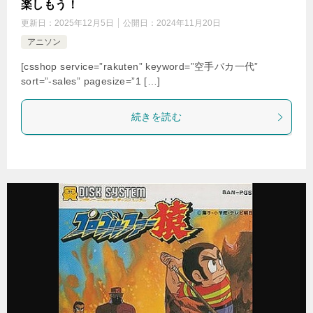
楽しもう！
更新日：
2025年12月5日
公開日：
2024年11月20日
アニソン
[csshop service=”rakuten” keyword=”空手バカ一代”
sort=”-sales” pagesize=”1 […]
続きを読む