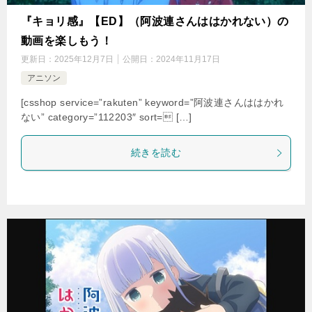
『キョリ感』【ED】（阿波連さんははかれない）の
動画を楽しもう！
更新日：
2025年12月7日
公開日：
2024年11月17日
アニソン
[csshop service=”rakuten” keyword=”阿波連さんははかれ
ない” category=”112203″ sort= […]
続きを読む