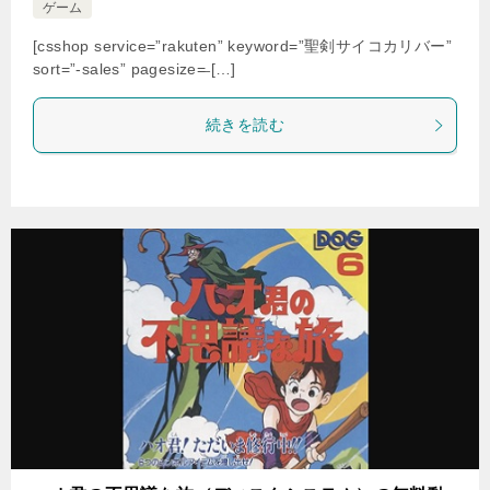
ゲーム
[csshop service=”rakuten” keyword=”聖剣サイコカリバー”
sort=”-sales” pagesize=̶ […]
続きを読む