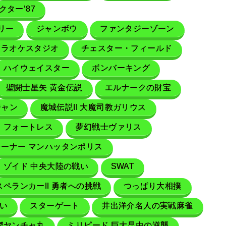
クター’87
リー
ジャンボウ
ファンタジーゾーン
カラオケスタジオ
チェスター・フィールド
ハイウェイスター
ボンバーキング
聖闘士星矢 黄金伝説
エルナークの財宝
ジャン
魔城伝説II 大魔司教ガリウス
・フォートレス
夢幻戦士ヴァリス
ーナー マンハッタンポリス
ゾイド 中央大陸の戦い
SWAT
スペランカーII 勇者への挑戦
つっぱり大相撲
い
スターゲート
井出洋介名人の実戦麻雀
傑ヤンチャ丸
ミリピード 巨大昆虫の逆襲