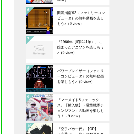
view）
囲碁指南'92（ファミリーコン
ピュータ）の無料動画を楽し
もう♪
（9 view）
『1966年（昭和41年）』に
始まったアニソンを楽しもう
♪
（9 view）
パワーブレイザー（ファミリ
ーコンピュータ）の無料動画
を楽しもう♪
（9 view）
『マーメイド&フェニック
ス』【挿入歌】（電撃戦隊チ
ェンジマン）の動画を楽しも
う！
（9 view）
『空手バカ一代』【OP】