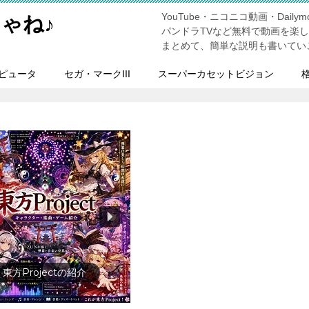
YouTube・ニコニコ動画・Dailymo
ゃね♪
パンドラTVなど無料で動画を楽
まとめて、簡単な説明も書いてい
ピュータ
セガ・マークIII
スーパーカセットビジョン
上の人物を動画で勉強しまし
ょう