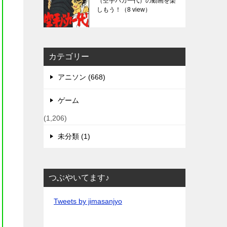
（空手バカ一代）の動画を楽
しもう！
（8 view）
カテゴリー
アニソン (668)
ゲーム
(1,206)
未分類 (1)
つぶやいてます♪
Tweets by jimasanjyo