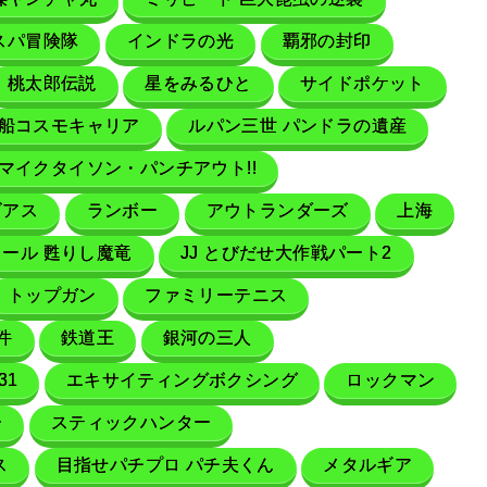
スパ冒険隊
インドラの光
覇邪の封印
桃太郎伝説
星をみるひと
サイドポケット
船コスモキャリア
ルパン三世 パンドラの遺産
マイクタイソン・パンチアウト!!
ビアス
ランボー
アウトランダーズ
上海
ール 甦りし魔竜
JJ とびだせ大作戦パート2
トップガン
ファミリーテニス
件
鉄道王
銀河の三人
31
エキサイティングボクシング
ロックマン
ー
スティックハンター
ス
目指せパチプロ パチ夫くん
メタルギア