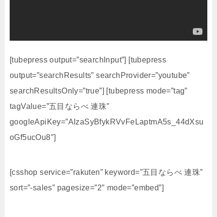
[tubepress output=”searchInput”] [tubepress
output=”searchResults” searchProvider=”youtube”
searchResultsOnly=”true”] [tubepress mode=”tag”
tagValue=”五目ならべ 連珠”
googleApiKey=”AIzaSyBfykRVvFeLaptmA5s_44dXsu
oGf5ucOu8″]
[csshop service=”rakuten” keyword=”五目ならべ 連珠”
sort=”-sales” pagesize=”2″ mode=”embed”]